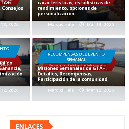
GTA+:
características, estadísticas de
, Consejos
rendimiento, opciones de
personalización
 13, 2026
Marcus Hale
Mar 13, 2026
LES DE GTA+
clusivos para miembros
ENTO
talles de participación,
RECOMPENSAS DEL EVENTO
SEMANAL
 de recompensas,
al en
 Ganancia,
Misiones Semanales de GTA+:
n con la comunidad
imización
Detalles, Recompensas,
Participación de la comunidad
 12, 2026
 12, 2026
0
Marcus Hale
Mar 12, 2026
ENLACES