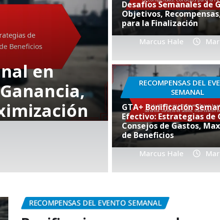
Desafíos Semanales de 
Objetivos, Recompensas
para la Finalización
Marcus Hale
Mar
BONIFICACIONES MENSUA
Eventos ex
RECOMPENSAS DEL EV
 GTA+:
de GTA+: de
SEMANAL
,
estructura
GTA+ Bonificación Seman
Efectivo: Estrategias de
munidad
interacció
Consejos de Gastos, Max
de Beneficios
Marcus Hale
Marcus Hale
Mar
Mar
RECOMPENSAS DEL EVENTO SEMANAL