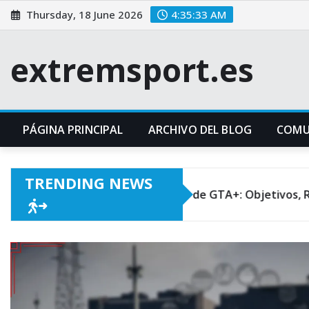
Skip
Thursday, 18 June 2026
4:35:35 AM
to
content
extremsport.es
PÁGINA PRINCIPAL
ARCHIVO DEL BLOG
COMU
TRENDING NEWS
Desafíos Semanales de GTA+: Objetivos, Recompensas, Co