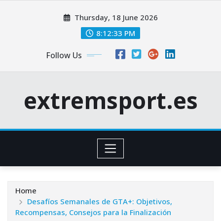
Skip
Thursday, 18 June 2026
to
content
8:12:34 PM
Follow Us
extremsport.es
Home
Desafíos Semanales de GTA+: Objetivos,
Recompensas, Consejos para la Finalización