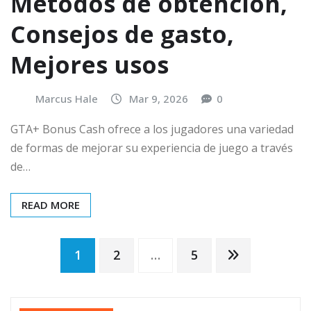
Métodos de obtención,
Consejos de gasto,
Mejores usos
Marcus Hale
Mar 9, 2026
0
GTA+ Bonus Cash ofrece a los jugadores una variedad
de formas de mejorar su experiencia de juego a través
de…
READ MORE
Posts
1
2
…
5
pagination