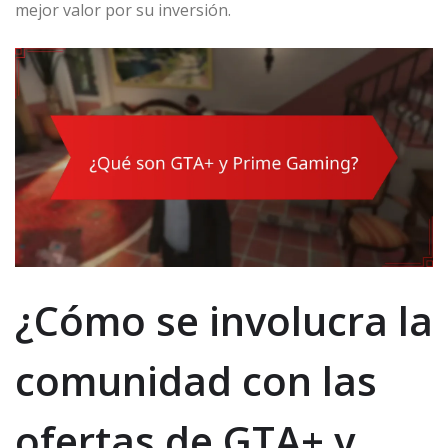
mejor valor por su inversión.
¿Cómo se involucra la
comunidad con las
ofertas de GTA+ y