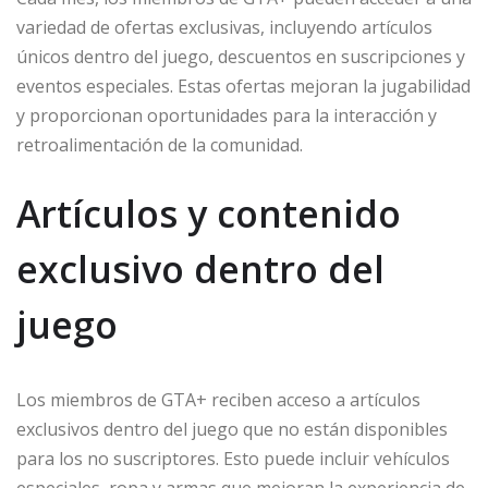
variedad de ofertas exclusivas, incluyendo artículos
únicos dentro del juego, descuentos en suscripciones y
eventos especiales. Estas ofertas mejoran la jugabilidad
y proporcionan oportunidades para la interacción y
retroalimentación de la comunidad.
Artículos y contenido
exclusivo dentro del
juego
Los miembros de GTA+ reciben acceso a artículos
exclusivos dentro del juego que no están disponibles
para los no suscriptores. Esto puede incluir vehículos