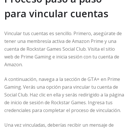
para vincular cuentas
Vincular tus cuentas es sencillo. Primero, asegúrate de
tener una membresía activa de Amazon Prime y una
cuenta de Rockstar Games Social Club. Visita el sitio
web de Prime Gaming e inicia sesión con tu cuenta de
Amazon.
A continuación, navega a la sección de GTA+ en Prime
Gaming. Verás una opción para vincular tu cuenta de
Social Club. Haz clic en ella y serás redirigido a la página
de inicio de sesión de Rockstar Games. Ingresa tus
credenciales para completar el proceso de vinculación.
Una vez vinculadas, deberías recibir un mensaje de