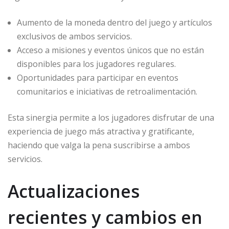
Aumento de la moneda dentro del juego y artículos
exclusivos de ambos servicios.
Acceso a misiones y eventos únicos que no están
disponibles para los jugadores regulares.
Oportunidades para participar en eventos
comunitarios e iniciativas de retroalimentación.
Esta sinergia permite a los jugadores disfrutar de una
experiencia de juego más atractiva y gratificante,
haciendo que valga la pena suscribirse a ambos
servicios.
Actualizaciones
recientes y cambios en