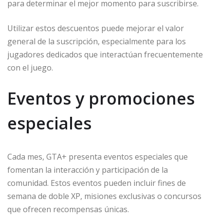
para determinar el mejor momento para suscribirse.
Utilizar estos descuentos puede mejorar el valor
general de la suscripción, especialmente para los
jugadores dedicados que interactúan frecuentemente
con el juego.
Eventos y promociones
especiales
Cada mes, GTA+ presenta eventos especiales que
fomentan la interacción y participación de la
comunidad. Estos eventos pueden incluir fines de
semana de doble XP, misiones exclusivas o concursos
que ofrecen recompensas únicas.