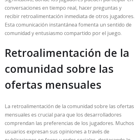
conversaciones en tiempo real, hacer preguntas y
recibir retroalimentación inmediata de otros jugadores.
Esta comunicación instantánea fomenta un sentido de
comunidad y entusiasmo compartido por el juego.
Retroalimentación de la
comunidad sobre las
ofertas mensuales
La retroalimentación de la comunidad sobre las ofertas
mensuales es crucial para que los desarrolladores
comprendan las preferencias de los jugadores. Muchos
usuarios expresan sus opiniones a través de