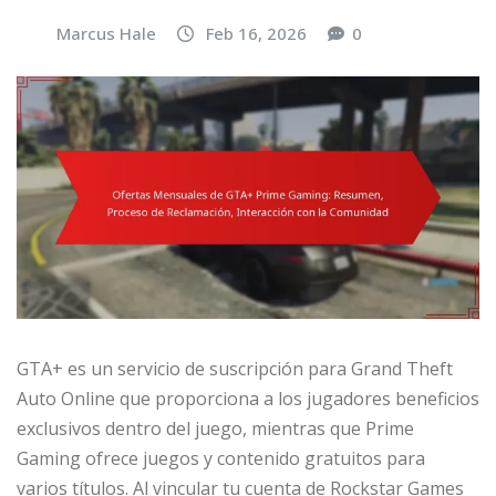
Marcus Hale
Feb 16, 2026
0
GTA+ es un servicio de suscripción para Grand Theft
Auto Online que proporciona a los jugadores beneficios
exclusivos dentro del juego, mientras que Prime
Gaming ofrece juegos y contenido gratuitos para
varios títulos. Al vincular tu cuenta de Rockstar Games