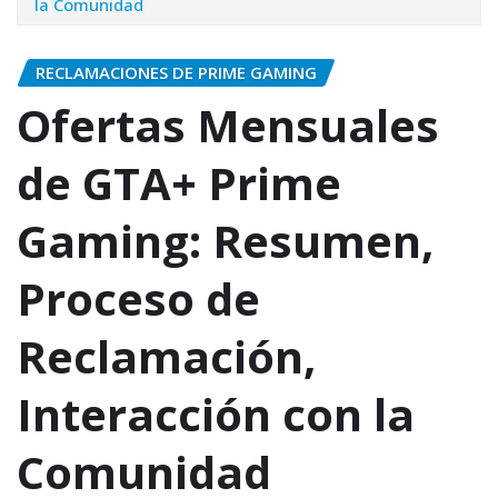
la Comunidad
RECLAMACIONES DE PRIME GAMING
Ofertas Mensuales
de GTA+ Prime
Gaming: Resumen,
Proceso de
Reclamación,
Interacción con la
Comunidad