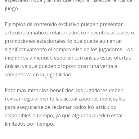
especiales, ropa y armas que mejoran la experiencia de
juego.
Ejemplos de contenido exclusivo pueden presentar
artículos temáticos relacionados con eventos actuales o
promociones estacionales, lo que puede aumentar
significativamente el compromiso de los jugadores. Los
miembros a menudo esperan con ansias estas ofertas
únicas, ya que pueden proporcionar una ventaja
competitiva en la jugabilidad.
Para maximizar los beneficios, los jugadores deben
revisar regularmente las actualizaciones mensuales
para asegurarse de reclamar todos los artículos
disponibles a tiempo, ya que algunos pueden estar
limitados por tiempo.