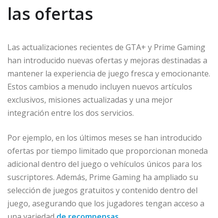
las ofertas
Las actualizaciones recientes de GTA+ y Prime Gaming
han introducido nuevas ofertas y mejoras destinadas a
mantener la experiencia de juego fresca y emocionante.
Estos cambios a menudo incluyen nuevos artículos
exclusivos, misiones actualizadas y una mejor
integración entre los dos servicios.
Por ejemplo, en los últimos meses se han introducido
ofertas por tiempo limitado que proporcionan moneda
adicional dentro del juego o vehículos únicos para los
suscriptores. Además, Prime Gaming ha ampliado su
selección de juegos gratuitos y contenido dentro del
juego, asegurando que los jugadores tengan acceso a
una variedad
de recompensas
.