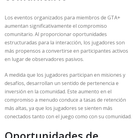
Los eventos organizados para miembros de GTA+
aumentan significativamente el compromiso
comunitario. Al proporcionar oportunidades
estructuradas para la interacción, los jugadores son
más propensos a convertirse en participantes activos
en lugar de observadores pasivos.
A medida que los jugadores participan en misiones y
desafíos, desarrollan un sentido de pertenencia e
inversión en la comunidad. Este aumento en el
compromiso a menudo conduce a tasas de retención
más altas, ya que los jugadores se sienten más
conectados tanto con el juego como con su comunidad.
Oportunidades de