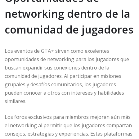
networking dentro de la
comunidad de jugadores
Los eventos de GTA+ sirven como excelentes
oportunidades de networking para los jugadores que
buscan expandir sus conexiones dentro de la
comunidad de jugadores. Al participar en misiones
grupales y desafíos comunitarios, los jugadores
pueden conocer a otros con intereses y habilidades
similares.
Los foros exclusivos para miembros mejoran aún más
el networking al permitir que los jugadores compartan
consejos, estrategias y experiencias. Estas plataformas