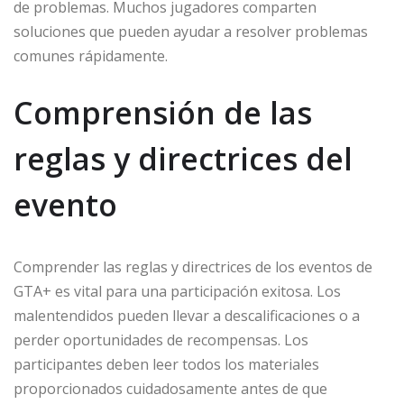
de problemas. Muchos jugadores comparten
soluciones que pueden ayudar a resolver problemas
comunes rápidamente.
Comprensión de las
reglas y directrices del
evento
Comprender las reglas y directrices de los eventos de
GTA+ es vital para una participación exitosa. Los
malentendidos pueden llevar a descalificaciones o a
perder oportunidades de recompensas. Los
participantes deben leer todos los materiales
proporcionados cuidadosamente antes de que