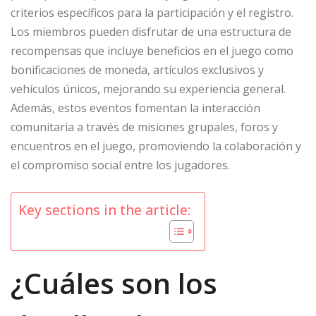
criterios específicos para la participación y el registro.
Los miembros pueden disfrutar de una estructura de
recompensas que incluye beneficios en el juego como
bonificaciones de moneda, artículos exclusivos y
vehículos únicos, mejorando su experiencia general.
Además, estos eventos fomentan la interacción
comunitaria a través de misiones grupales, foros y
encuentros en el juego, promoviendo la colaboración y
el compromiso social entre los jugadores.
Key sections in the article:
¿Cuáles son los