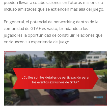
pueden llevar a colaboraciones en futuras misiones o
incluso amistades que se extienden más allá del juego.
En general, el potencial de networking dentro de la
comunidad de GTA+ es vasto, brindando a los
jugadores la oportunidad de construir relaciones que
enriquecen su experiencia de juego.