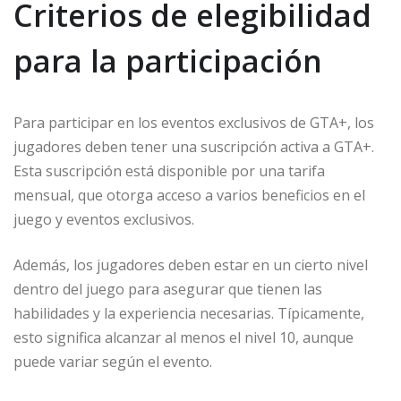
Criterios de elegibilidad
para la participación
Para participar en los eventos exclusivos de GTA+, los
jugadores deben tener una suscripción activa a GTA+.
Esta suscripción está disponible por una tarifa
mensual, que otorga acceso a varios beneficios en el
juego y eventos exclusivos.
Además, los jugadores deben estar en un cierto nivel
dentro del juego para asegurar que tienen las
habilidades y la experiencia necesarias. Típicamente,
esto significa alcanzar al menos el nivel 10, aunque
puede variar según el evento.