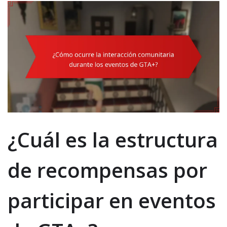
¿Cuál es la estructura
de recompensas por
participar en eventos