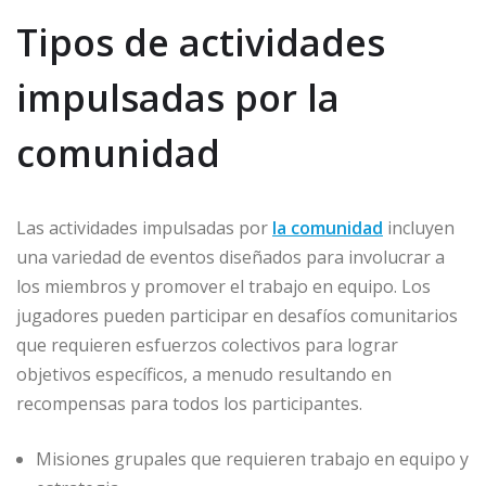
Tipos de actividades
impulsadas por la
comunidad
Las actividades impulsadas por
la comunidad
incluyen
una variedad de eventos diseñados para involucrar a
los miembros y promover el trabajo en equipo. Los
jugadores pueden participar en desafíos comunitarios
que requieren esfuerzos colectivos para lograr
objetivos específicos, a menudo resultando en
recompensas para todos los participantes.
Misiones grupales que requieren trabajo en equipo y