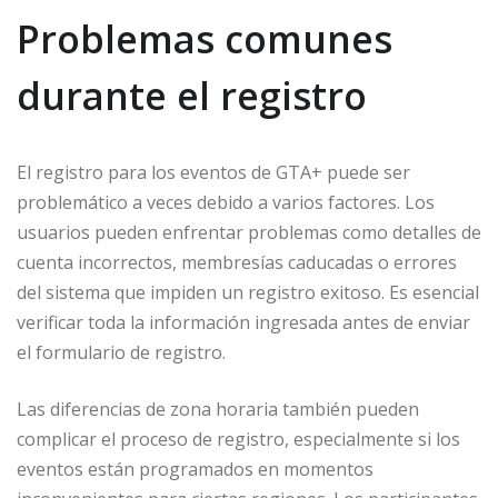
Problemas comunes
durante el registro
El registro para los eventos de GTA+ puede ser
problemático a veces debido a varios factores. Los
usuarios pueden enfrentar problemas como detalles de
cuenta incorrectos, membresías caducadas o errores
del sistema que impiden un registro exitoso. Es esencial
verificar toda la información ingresada antes de enviar
el formulario de registro.
Las diferencias de zona horaria también pueden
complicar el proceso de registro, especialmente si los
eventos están programados en momentos