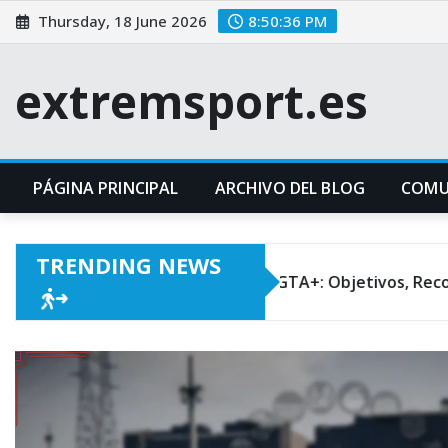
Skip
Thursday, 18 June 2026
8:50:38 PM
to
content
extremsport.es
PÁGINA PRINCIPAL
ARCHIVO DEL BLOG
COMU
TRENDING NEWS
safíos Semanales de GTA+: Objetivos, Recompensas, Conse