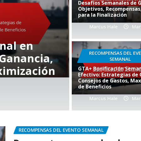
Desafíos Semanales de 
Objetivos, Recompensas
para la Finalización
Marcus Hale
Mar
BONIFICACIONES MENSUAL
Eventos exc
RECOMPENSAS DEL EV
 GTA+:
de GTA+: det
SEMANAL
estructura 
GTA+ Bonificación Seman
Efectivo: Estrategias de
munidad
interacción
Consejos de Gastos, Max
de Beneficios
Marcus Hale
Marcus Hale
Mar 
Mar
RECOMPENSAS DEL EVENTO SEMANAL