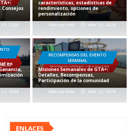
GTA+:
características, estadísticas de
, Consejos
rendimiento, opciones de
personalización
 13, 2026
Marcus Hale
Mar 13, 2026
ES DE GTA+
lusivos para miembros
ENTO
alles de participación,
RECOMPENSAS DEL EVENTO
SEMANAL
de recompensas,
al en
 Ganancia,
Misiones Semanales de GTA+:
 con la comunidad
imización
Detalles, Recompensas,
Participación de la comunidad
12, 2026
 12, 2026
0
Marcus Hale
Mar 12, 2026
ENLACES